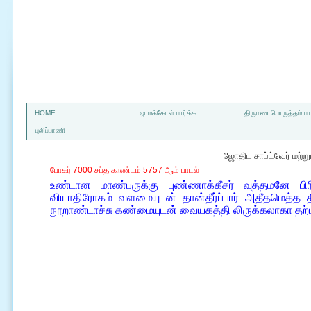
a
HOME
ஜாமக்கோள் பார்க்க
திருமண பொருத்தம் பார
புலிப்பாணி
ஜோதிட சாப்ட்வேர் மற்
போகர் 7000 சப்த காண்டம் 5757 ஆம் பாடல்
உண்டான மாண்பருக்கு புண்ணாக்கீசர் வுத்தமனே ப
வியாதிரோகம் வளமையுடன் தான்தீர்ப்பார் அதீதமெத்த த
நூறாண்டாச்சு கண்மையுடன் வையகத்தி லிருக்கலாகா 