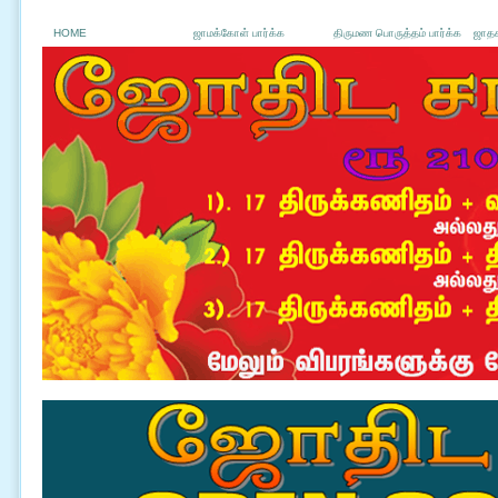
HOME
ஜாமக்கோள் பார்க்க
திருமண பொருத்தம் பார்க்க
ஜாதக