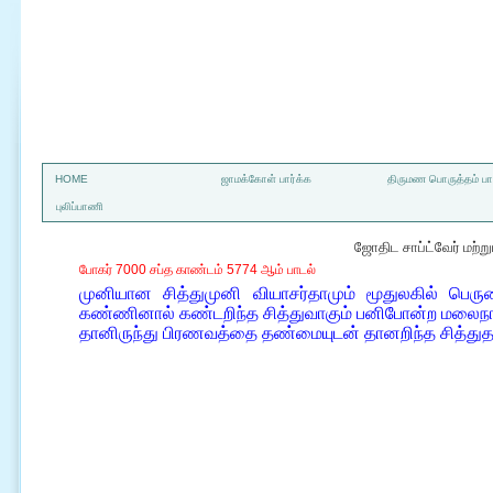
a
HOME
ஜாமக்கோள் பார்க்க
திருமண பொருத்தம் பார
புலிப்பாணி
ஜோதிட சாப்ட்வேர் மற்
போகர் 7000 சப்த காண்டம் 5774 ஆம் பாடல்
முனியான சித்துமுனி வியாசர்தாமும் மூதுலகில் பெ
கண்ணினால் கண்டறிந்த சித்துவாகும் பனிபோன்ற மலைநாடு
தானிருந்து பிரணவத்தை தண்மையுடன் தானறிந்த சித்து