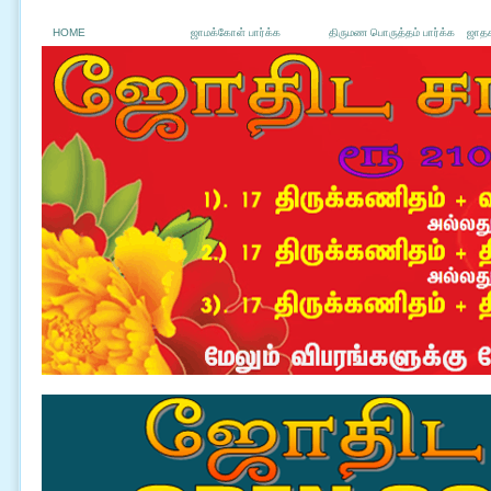
HOME
ஜாமக்கோள் பார்க்க
திருமண பொருத்தம் பார்க்க
ஜாதக