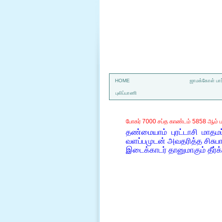
a
HOME
ஜாமக்கோள் பார
புலிப்பாணி
போகர் 7000 சப்த காண்டம் 5858 ஆம் ப
தண்மையாம் புரட்டாசி மா
வளப்பமுடன் அவதரித்த சிச
இடைக்காடர் தானுமாகும் தீர்க