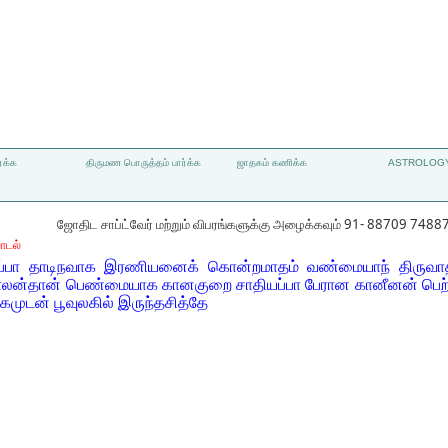
்க்க
திருமண பொருத்தம் பார்க்க
ஜாதகம் கணிக்க
ASTROLOGY
ஜோதிட சாப்ட்வேர் மற்றும் விபரங்களுக்கு அழைக்கவும் 91- 88709 7488
ாடல்
தமப்பா தாடிநவாக இரணியனைக் கொன்றமாதம் வண்மையாந் திருவாத
ுபாலன்தான் பெண்மையாக கானகுறை சாதியப்பா பேரான கானீனன் பெற
்கமுடன் பூவுலகில் இருந்தசித்தே