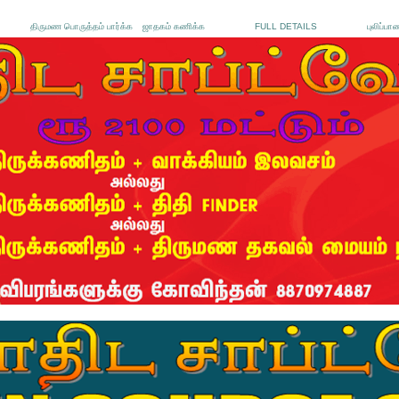
திருமண பொருத்தம் பார்க்க
ஜாதகம் கணிக்க
FULL DETAILS
புலிப்பா