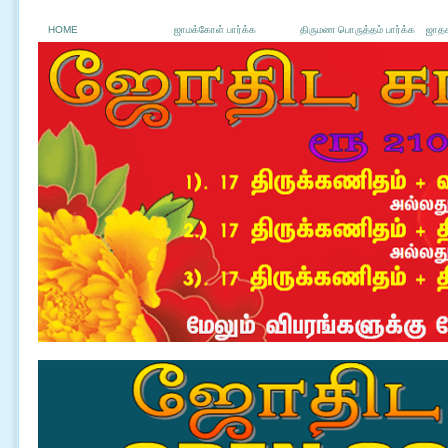
HOME
ஜாமக்கோள் பார்க்க
திருமண பொருத்தம் பார்க்க
ஜாதக