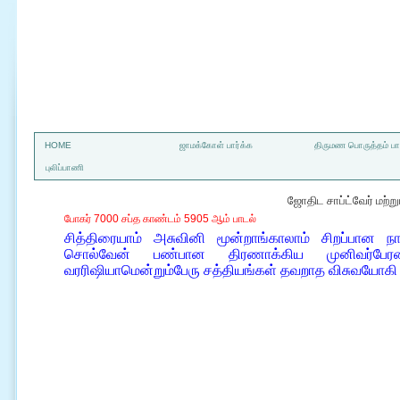
a
HOME
ஜாமக்கோள் பார்க்க
திருமண பொருத்தம் பார
புலிப்பாணி
ஜோதிட சாப்ட்வேர் மற்
போகர் 7000 சப்த காண்டம் 5905 ஆம் பாடல்
சித்திரையாம் அசுவினி மூன்றாங்காலாம் சிறப்பான ந
சொல்வேன் பண்பான திரணாக்கிய முனிவர்பேரன
வரரிஷியாமென்றும்பேரு சத்தியங்கள் தவறாத விசுவயோக