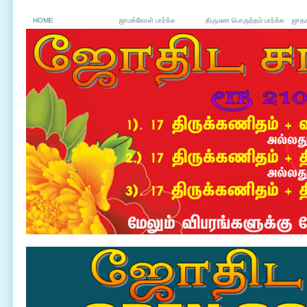
HOME
ஜாமக்கோள் பார்க்க
திருமண பொருத்தம் பார்க்க
ஜாதக