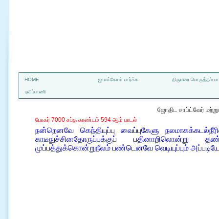
a
HOME
ஜாமக்கோள் பார்க்க
திருமண பொருத்தம் பார
புலிப்பாணி
ஜோதிட சாப்ட்வேர் மற்
போகர் 7000 சப்த காண்டம் 594 ஆம் பாடல்
நன்றெனவே கெந்தியுப்பு வைப்புகேளு நலமாகக்கடல்நீ
காடீநுச்சினதோருப்புக்குப் பதினாறிலொன்று 
முப்பத்துக்கொன்றுநீலம் பண்டெனவே வெடியுப்பும் அப்படி