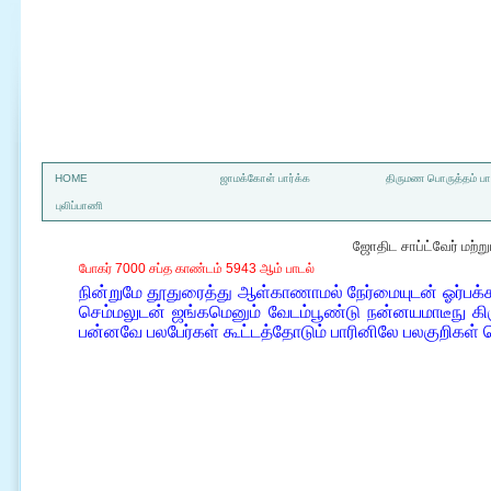
a
HOME
ஜாமக்கோள் பார்க்க
திருமண பொருத்தம் பார
புலிப்பாணி
ஜோதிட சாப்ட்வேர் மற்
போகர் 7000 சப்த காண்டம் 5943 ஆம் பாடல்
நின்றுமே தூதுரைத்து ஆள்காணாமல் நேர்மையுடன் ஓர்பக்
செம்மலுடன் ஜங்கமெனும் வேடம்பூண்டு நன்னயமாடீநு 
பன்னவே பலபேர்கள் கூட்டத்தோடும் பாரினிலே பலகுறிகள்