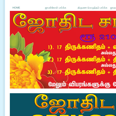
HOME
ஜாமக்கோள் பார்க்க
திருமண பொருத்தம் பார்க்க
ஜாதக