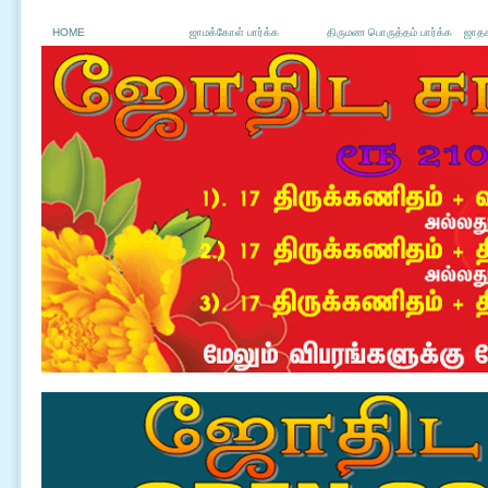
HOME
ஜாமக்கோள் பார்க்க
திருமண பொருத்தம் பார்க்க
ஜாதக