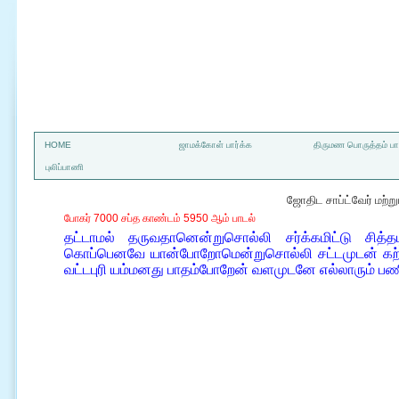
a
HOME
ஜாமக்கோள் பார்க்க
திருமண பொருத்தம் பார
புலிப்பாணி
ஜோதிட சாப்ட்வேர் மற்
போகர் 7000 சப்த காண்டம் 5950 ஆம் பாடல்
தட்டாமல் தருவதானென்றுசொல்லி சர்க்கமிட்டு சித
கொப்பெனவே யான்போறோமென்றுசொல்லி சட்டமுடன் கற்
வட்டபுரி யம்மனது பாதம்போறேன் வளமுடனே எல்லாரும் பண