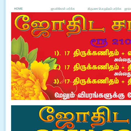
HOME
ஜாமக்கோள் பார்க்க
திருமண பொருத்தம் பார்க்க
ஜாதக