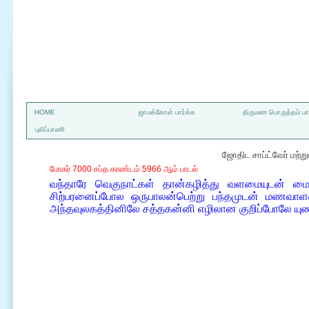
a
HOME
ஜாமக்கோள் பார்க்க
திருமண பொருத்தம் பார
புலிப்பாணி
ஜோதிட சாப்ட்வேர் மற்
போகர் 7000 சப்த காண்டம் 5966 ஆம் பாடல்
வந்தாரே வெகுநாட்கள் தான்கழித்து வளமையுடன் மைந்த
சிற்பரனைப்போல ஒருபாலன்பெற்று பந்தமுடன் மணவா
அந்தவுலகத்தினிலே சத்தகன்னி எழிலான குறிப்போலே யு