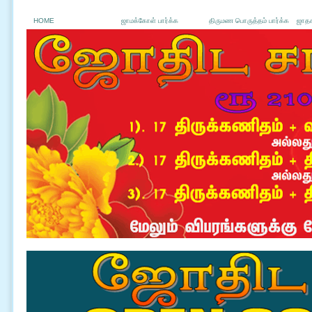
HOME
ஜாமக்கோள் பார்க்க
திருமண பொருத்தம் பார்க்க
ஜாதக