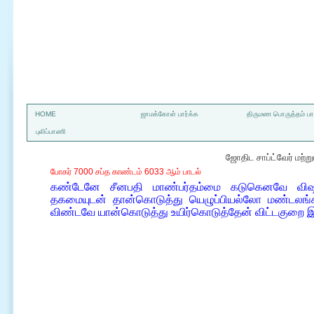
a
HOME
ஜாமக்கோள் பார்க்க
திருமண பொருத்தம் பார
புலிப்பாணி
ஜோதிட சாப்ட்வேர் மற்
போகர் 7000 சப்த காண்டம் 6033 ஆம் பாடல்
கண்டேனே சீனபதி மாண்பர்தம்மை கடுகெனவே விஷமேறி
தகமையுடன் தான்கொடுத்து யெழுப்பியல்லோ மண்டலங்கள்
விண்டவே யான்கொடுத்து உயிர்கொடுத்தேன் விட்டகுறை இர