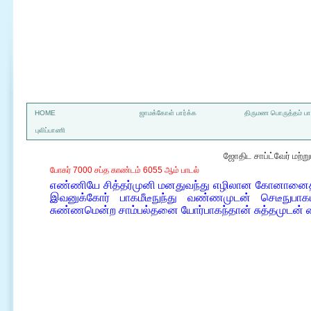
a
HOME
ஜாமக்கோள் பார்க்க
திருமண பொருத்தம் பார
புலிப்பாணி
ஜோதிட சாப்ட்வேர் மற்
போகர் 7000 சப்த காண்டம் 6055 ஆம் பாடல்
எண்ணியே சித்தர்முனி மனதுவந்து எழிலான கோனானை
இவனுக்கோர் பாகமீடீநுந்து வண்ணமுடன் செடீநுபாக
சுண்ணமென்ற சாம்பல்தனை யோர்பாகந்தான் சுத்தமுடன