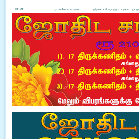
HOME
ஜாமக்கோள் பார்க்க
திருமண பொருத்தம் பார்க்க
ஜாதக