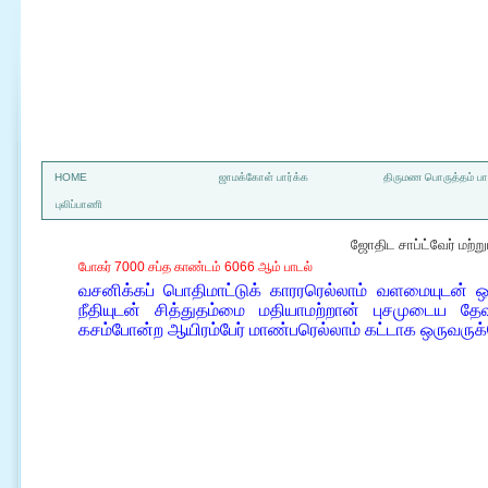
a
HOME
ஜாமக்கோள் பார்க்க
திருமண பொருத்தம் பார
புலிப்பாணி
ஜோதிட சாப்ட்வேர் மற்
போகர் 7000 சப்த காண்டம் 6066 ஆம் பாடல்
வசனிக்கப் பொதிமாட்டுக் காரரரெல்லாம் வளமையுடன்
நீதியுடன் சித்துதம்மை மதியாமற்றான் புசமுடைய த
கசம்போன்ற ஆயிரம்பேர் மாண்பரெல்லாம் கட்டாக ஒருவருக்