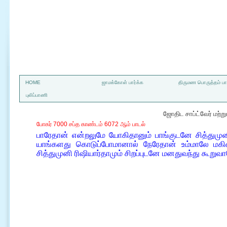
a
HOME
ஜாமக்கோள் பார்க்க
திருமண பொருத்தம் பார
புலிப்பாணி
ஜோதிட சாப்ட்வேர் மற்
போகர் 7000 சப்த காண்டம் 6072 ஆம் பாடல்
பாரேதான் என்றலுமே யோகிதானும் பாங்குடனே சித்துமுனி
யாங்களது கொடுப்போமானால் நேரேதான் உம்மாலே மகிம
சித்துமுனி ரிஷியார்தாமும் சிறப்புடனே மனதுவந்து கூறுவா