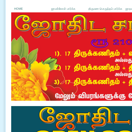
HOME
ஜாமக்கோள் பார்க்க
திருமண பொருத்தம் பார்க்க
ஜாதக