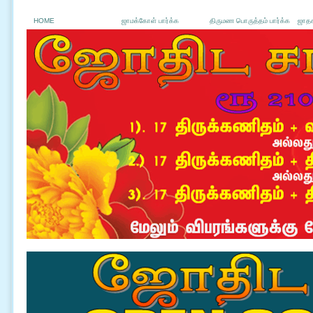
HOME
ஜாமக்கோள் பார்க்க
திருமண பொருத்தம் பார்க்க
ஜாதக