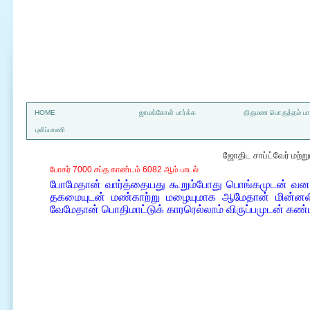
a
HOME
ஜாமக்கோள் பார்க்க
திருமண பொருத்தம் பார
புலிப்பாணி
ஜோதிட சாப்ட்வேர் மற்
போகர் 7000 சப்த காண்டம் 6082 ஆம் பாடல்
போமேதான் வார்த்தையது கூறும்போது பொங்கமுடன் வனத
தகமையுடன் மண்காற்று மழையுமாக ஆமேதான் மின்னலி
வேமேதான் பொதிமாட்டுக் காரரெல்லாம் விருப்பமுடன் கண்ட