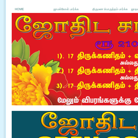
HOME
ஜாமக்கோள் பார்க்க
திருமண பொருத்தம் பார்க்க
ஜாதக