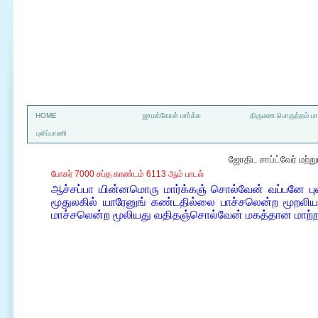
a
HOME
ஜாமக்கோள் பார்க்க
திருமண பொருத்தம் பார
புலிப்பாணி
ஜோதிட சாப்ட்வேர் மற்
போகர் 7000 சப்த காண்டம் 6113 ஆம் பாடல்
ஆச்சப்பா யின்னமொரு மார்க்கஞ் சொல்வேன் வப்பனே பு
மூதுலகில் யாரேனுங் கண்டதில்லை பாச்சலென்ற மூறல
மாச்சலென்ற மூலியது வதிதஞ்சொல்வேன் மகத்தான மாற்றத