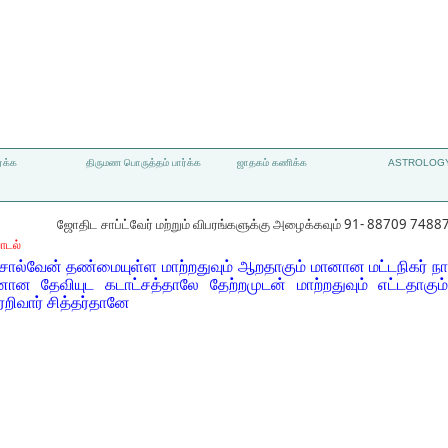
்க்க
திருமண பொருத்தம் பார்க்க
ஜாதகம் கணிக்க
ASTROLOGY
ஜோதிட சாப்ட்வேர் மற்றும் விபரங்களுக்கு அழைக்கவும் 91- 88709 7488
ாடல்
்வேன் தண்மையுள்ள மாற்றதுவும் ஆறதாகும் மானான மட்டநிகர் ந
ன தேவியுட கடாட்சத்தாலே தேற்றமுடன் மாற்றதுவும் எட்டதாகும
ரறிவார் சித்தர்தானே