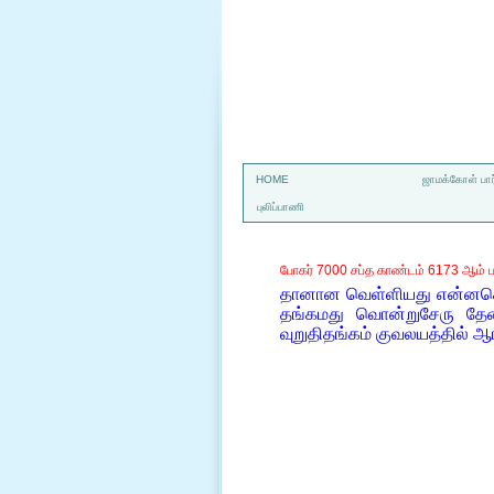
a
HOME
ஜாமக்கோள் பார
புலிப்பாணி
போகர் 7000 சப்த காண்டம் 6173 ஆம் ப
தானான வெள்ளியது என்னசொல
தங்கமது வொன்றுசேரு தேனா
வுறுதிதங்கம் குவலயத்தில் ஆ