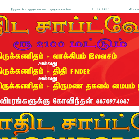
திருமண பொருத்தம் பார்க்க
ஜாதகம் கணிக்க
FULL DETAILS
புலிப்பா