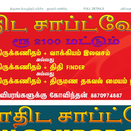
திருமண பொருத்தம் பார்க்க
ஜாதகம் கணிக்க
FULL DETAILS
புலிப்பா