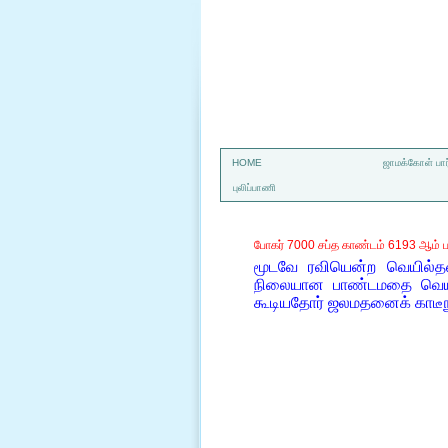
a
HOME
ஜாமக்கோள் பார
புலிப்பாணி
போகர் 7000 சப்த காண்டம் 6193 ஆம் ப
மூடவே ரவியென்ற வெயில்த
நிலையான பாண்டமதை வெயிலி
கூடியதோர் ஜலமதனைக் காடீநு