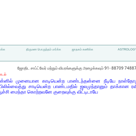
்க்க
திருமண பொருத்தம் பார்க்க
ஜாதகம் கணிக்க
ASTROLOGY
ஜோதிட சாப்ட்வேர் மற்றும் விபரங்களுக்கு அழைக்கவும் 91- 88709 7488
ாடல்
ன்னில் முனையான காடியென்ற பாண்டந்தன்னை நீடியே நாள்தோற
ல்வைத்து சாடியென்ற பாண்டமதில் ஜலமுந்தானும் தாக்கான ரவிய
ச்சி மைந்தா கொற்றவனே குறைவுக்கு விட்டிடாயே