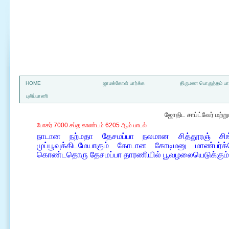
a
HOME
ஜாமக்கோள் பார்க்க
திருமண பொருத்தம் பார
புலிப்பாணி
ஜோதிட சாப்ட்வேர் மற்
போகர் 7000 சப்த காண்டம் 6205 ஆம் பாடல்
நாடான நற்மதா தேசமப்பா நலமான சித்தூரஞ் ச
முப்பூவுக்கிடமேயாகும் கோடான கோடிமனு மாண்பர்க
கொண்டதொரு தேசமப்பா தாரணியில் பூவழலையெடுக்கும்