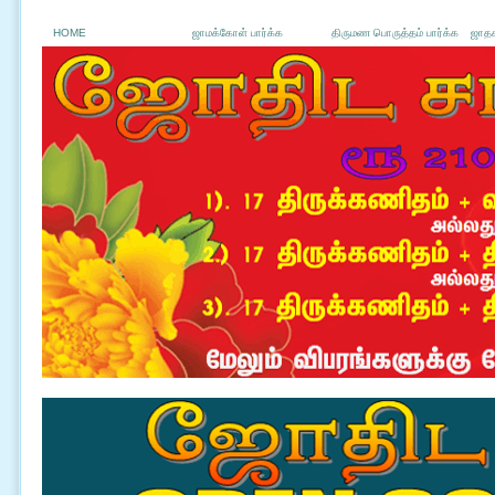
HOME
ஜாமக்கோள் பார்க்க
திருமண பொருத்தம் பார்க்க
ஜாதக