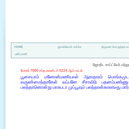
a
HOME
ஜாமக்கோள் பார்க்க
திருமண பொருத்தம் பார
புலிப்பாணி
ஜோதிட சாப்ட்வேர் மற்
போகர் 7000 சப்த காண்டம் 6224 ஆம் பாடல்
பூசையாம் மனோன்மணியாள் ஆராதாரம் பொங்கமுட
வருண்மைந்தாகேள் வப்பனே சீசாவிற் பதனம்பண்
பலந்தானொன்று மாசுபடா முப்பூவும் பலந்தான்காலாடீநு மார