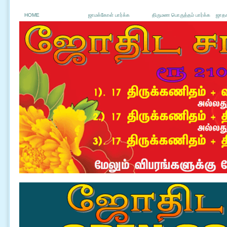
HOME
ஜாமக்கோள் பார்க்க
திருமண பொருத்தம் பார்க்க
ஜாதக