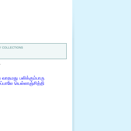
 COLLECTIONS
7
ாதமது பலிக்கும்பாரு
்பாலே யெல்லாஞ்சித்தி