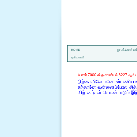
a
HOME
ஜாமக்கோள் பார
புலிப்பாணி
போகர் 7000 சப்த காண்டம் 6227 ஆம் ப
நிற்கையிலே மனோன்மணியாள்
சுந்தரனே வுன்னைப்போல சித
விற்பனர்கள் கொண்டாடும் இ