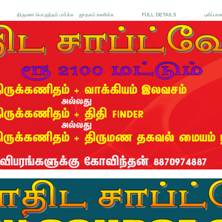
திருமண பொருத்தம் பார்க்க
ஜாதகம் கணிக்க
FULL DETAILS
புலிப்பா