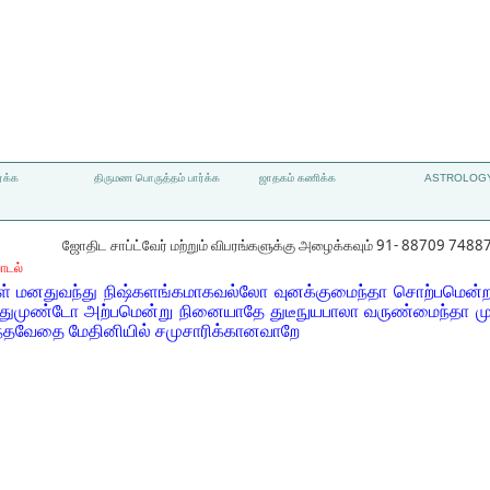
்க்க
திருமண பொருத்தம் பார்க்க
ஜாதகம் கணிக்க
ASTROLOGY
ஜோதிட சாப்ட்வேர் மற்றும் விபரங்களுக்கு அழைக்கவும் 91- 88709 7488
ாடல்
 மனதுவந்து நிஷ்களங்கமாகவல்லோ வுனக்குமைந்தா சொற்பமென்ற வ
்துமுண்டோ அற்பமென்று நினையாதே துடீநுயபாலா வருண்மைந்தா முப
ந்தவேதை மேதினியில் சமுசாரிக்கானவாறே