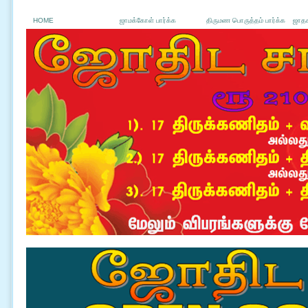
HOME
ஜாமக்கோள் பார்க்க
திருமண பொருத்தம் பார்க்க
ஜாதக