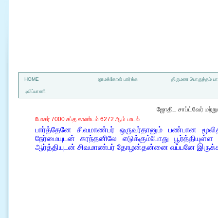
a
HOME
ஜாமக்கோள் பார்க்க
திருமண பொருத்தம் பார
புலிப்பாணி
ஜோதிட சாப்ட்வேர் மற்
போகர் 7000 சப்த காண்டம் 6272 ஆம் பாடல்
பார்த்தேனே சிவமாண்பர் ஒருவர்தானும் பண்பான மூலி
நேர்மையுடன் கரந்தனிலே எடுக்கும்போது பூர்த்தியு
ஆர்த்தியுடன் சிவமாண்பர் தோழன்தன்னை வப்பனே இருக்க