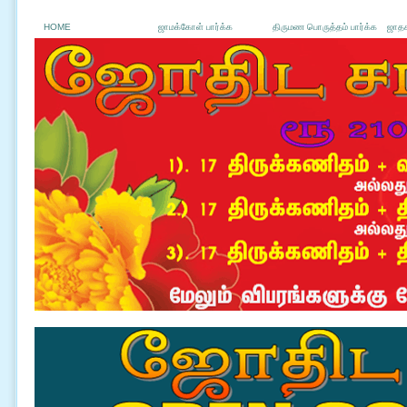
HOME
ஜாமக்கோள் பார்க்க
திருமண பொருத்தம் பார்க்க
ஜாதக