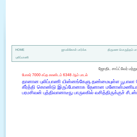
a
HOME
ஜாமக்கோள் பார்க்க
திருமண பொருத்தம் பார
புலிப்பாணி
ஜோதிட சாப்ட்வேர் மற்
போகர் 7000 சப்த காண்டம் 6348 ஆம் பாடல்
தானான புலிப்பாணி யின்னங்கேளு தண்மையுள்ள பூபால
கீர்த்தி கொண்டு இருப்போனாக தேனான மனோன்மணியாள்
பரமசிவன் புத்திவானாடீநு பாருலகில் வசித்திருக்குச் சீடன