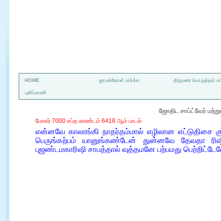
a
HOME
ஜாமக்கோள் பார்க்க
திருமண பொருத்தம் பார
புலிப்பாணி
ஜோதிட சாப்ட்வேர் மற்
போகர் 7000 சப்த காண்டம் 6418 ஆம் பாடல்
என்னவே காலாங்கி நாதர்தம்மால் எழிலான எட்டுதிச
பெருங்கற்பம் யானுங்கண்டேன் துன்னவே தேவதா ரிஷ
புஜண்டமகாரிஷி சாபத்தால் வுத்தமனே பற்பமது பெற்றிட்டே