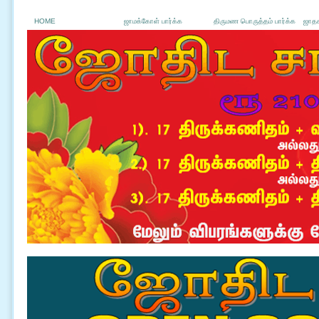
HOME
ஜாமக்கோள் பார்க்க
திருமண பொருத்தம் பார்க்க
ஜாதக