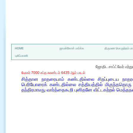
a
HOME
ஜாமக்கோள் பார்க்க
திருமண பொருத்தம் பார
புலிப்பாணி
ஜோதிட சாப்ட்வேர் மற்
போகர் 7000 சப்த காண்டம் 6435 ஆம் பாடல்
சித்தான நாதரையாம் கண்டதில்லை சிறப்புடைய நாதரவர்
பெரியோரைக் கண்டதில்லை சத்தியத்தில் மிகுந்ததொரு த
தந்திரமாடீநு வார்த்தைகூறி புனிதனே விட்டகற்றல் மெத்தந