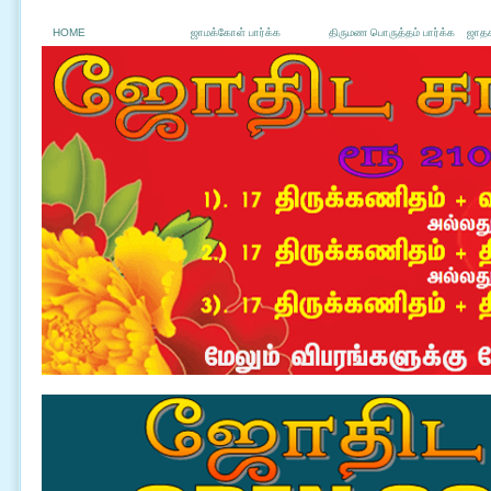
HOME
ஜாமக்கோள் பார்க்க
திருமண பொருத்தம் பார்க்க
ஜாதக