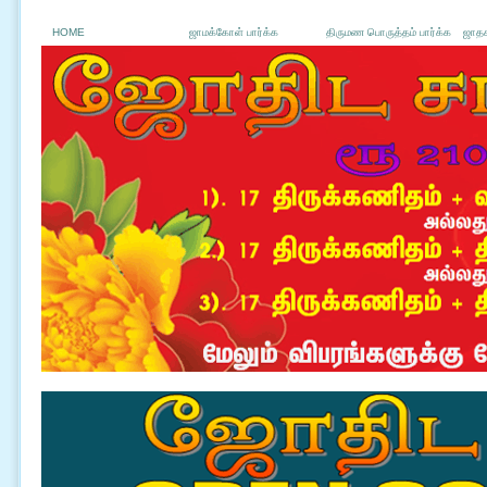
HOME
ஜாமக்கோள் பார்க்க
திருமண பொருத்தம் பார்க்க
ஜாதக