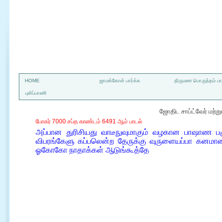
a
HOME
ஜாமக்கோள் பார்க்க
திருமண பொருத்தம் பார
புலிப்பாணி
ஜோதிட சாப்ட்வேர் மற்
போகர் 7000 சப்த காண்டம் 6491 ஆம் பாடல்
அப்பான துரிசியது வாடீநுவுமாகும் வழகான பாஷாண பஞ
விபரங்கேளு கப்பலென்ற தேருக்கு வுருளையப்பா கனமான 
ஓகோகோ நாதாக்கள் ஆடுங்கூத்தே