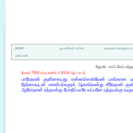
a
HOME
ஜாமக்கோள் பார்க்க
திருமண பொருத்தம் பார
புலிப்பாணி
ஜோதிட சாப்ட்வேர் மற்
போகர் 7000 சப்த காண்டம் 6516 ஆம் பாடல்
பாரேதான் குளிகையது என்னசொல்வேன் பாங்கான புலி
நேர்மையுடன் மாண்பர்களுக் ஆகாவென்று சீரேதான் குள
ஆரோதான் உந்தமக்கு போதிப்பாரே வப்பனே யுந்தமக்கு வர