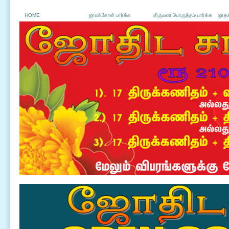
HOME
ஜாமக்கோள் பார்க்க
திருமண பொருத்தம் பார்க்க
ஜாதக