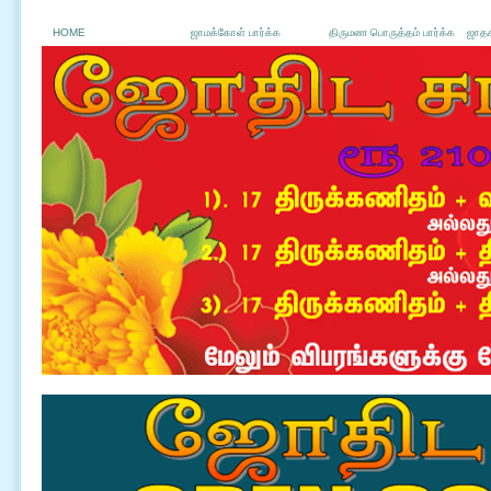
HOME
ஜாமக்கோள் பார்க்க
திருமண பொருத்தம் பார்க்க
ஜாதக