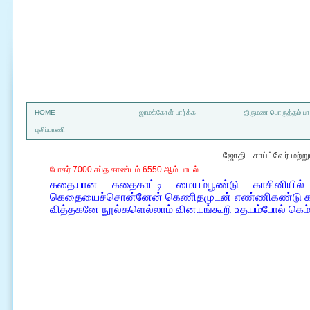
a
HOME
ஜாமக்கோள் பார்க்க
திருமண பொருத்தம் பார
புலிப்பாணி
ஜோதிட சாப்ட்வேர் மற்
போகர் 7000 சப்த காண்டம் 6550 ஆம் பாடல்
கதையான கதைகாட்டி மையம்பூண்டு காசினியில
கெதையைச்சொன்னேன் கெணிதமுடன் எண்ணிகண்டு காணா
வித்தகனே நூல்களெல்லாம் வினயங்கூறி உதயம்போல் கெம்