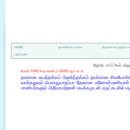
a
HOME
ஜாமக்கோள் பார்க்க
திருமண பொருத்தம் பார
புலிப்பாணி
ஜோதிட சாப்ட்வேர் மற்
போகர் 7000 சப்த காண்டம் 6590 ஆம் பாடல்
தானான சுயத்தங்கம் பிறவித்தங்கம் தாக்கான சிவயோக
வாக்கதுவும் பொடீநுயாதப்பா தேனான மனோன்மணியாள் 
மாண்பர்களும் அறியாமற்றான் மயக்கமுடன் மருட்கடலில் மழு