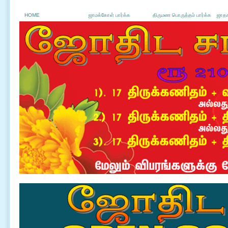
HOME
ஜாமக்கோள் பார்க்க
திருமண பொருத்தம் பார்க்க
ஜாதக