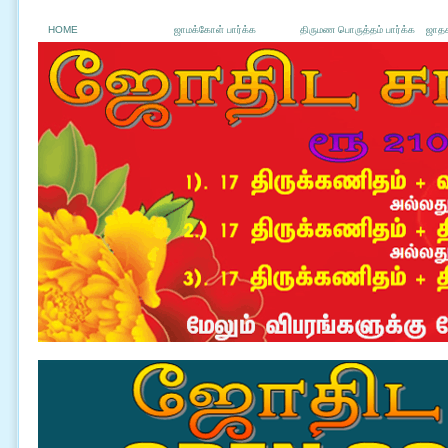
HOME
ஜாமக்கோள் பார்க்க
திருமண பொருத்தம் பார்க்க
ஜாதக