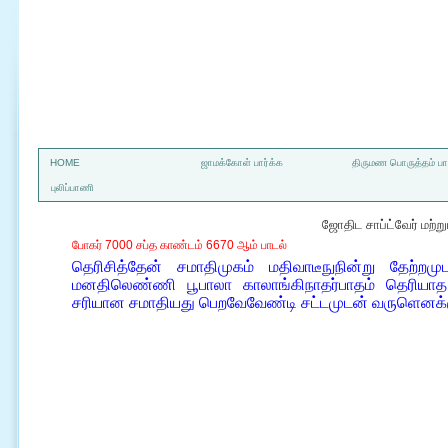
a
HOME
ஜாமக்கோள் பார்க்க
திருமண பொருத்தம் பார
புலிப்பாணி
ஜோதிட சாப்ட்வேர் மற்
போகர் 7000 சப்த காண்டம் 6670 ஆம் பாடல்
தெரிசித்தேன் சமாதிமுகம் மதிவாடீநுநின்று தேற்ற
மனதிலெண்ணி பூபாலா காலாங்கிநாதர்பாதம் தெரியா
சரியான சமாதியது பெறவேவேண்டி சட்டமுடன் வருளெனக