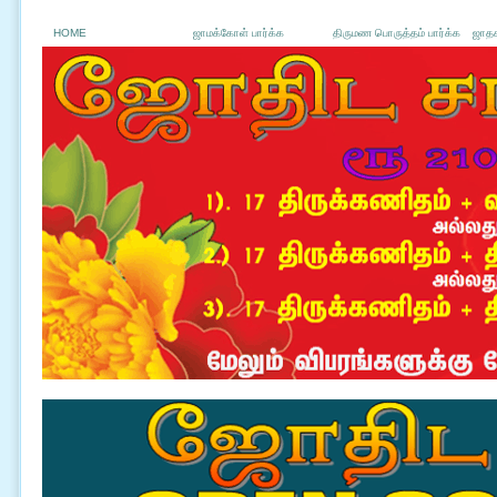
HOME
ஜாமக்கோள் பார்க்க
திருமண பொருத்தம் பார்க்க
ஜாதக