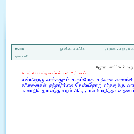
a
HOME
ஜாமக்கோள் பார்க்க
திருமண பொருத்தம் பார
புலிப்பாணி
ஜோதிட சாப்ட்வேர் மற்
போகர் 7000 சப்த காண்டம் 6671 ஆம் பாடல்
என்றதொரு வாக்கதுவும் கூறும்போது எழிலான காலாங்கி 
தரிசனைகள் தந்தாற்போல சென்றதொரு எந்தனுக்கு வாச
காலமதில் தாயுவந்து கடும்பசிக்கு பால்கொடுத்த கதையை