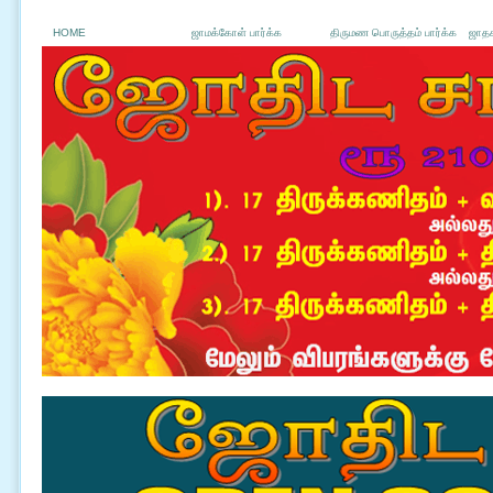
HOME
ஜாமக்கோள் பார்க்க
திருமண பொருத்தம் பார்க்க
ஜாதக