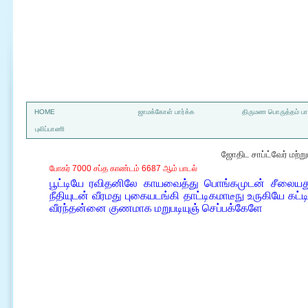
a
HOME
ஜாமக்கோள் பார்க்க
திருமண பொருத்தம் பார
புலிப்பாணி
ஜோதிட சாப்ட்வேர் மற்
போகர் 7000 சப்த காண்டம் 6687 ஆம் பாடல்
பூட்டியே ரவிதனிலே காயவைத்து பொங்கமுடன் சீலையது 
நீதியுடன் வீரமது புகையடங்கி தாட்டிகமாடீநு உருகியே கட
வீரந்தன்னை குணமாக மறுபடியுஞ் செப்பக்கேளே