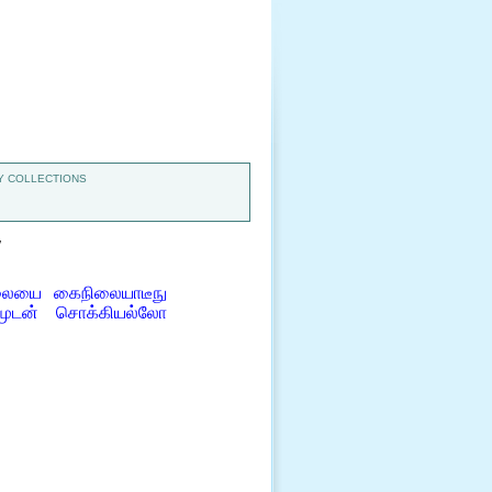
 COLLECTIONS
7
லையை கைநிலையாடீநு
முடன் சொக்கியல்லோ