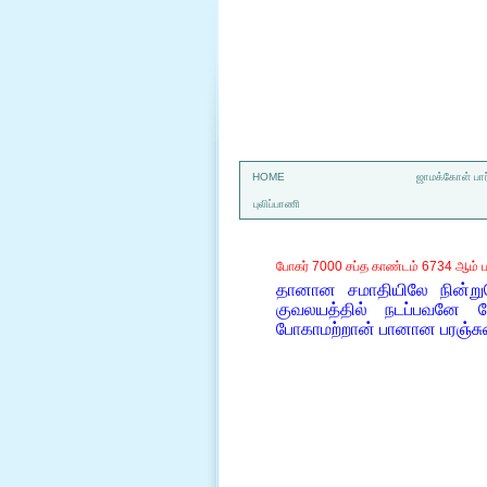
a
HOME
ஜாமக்கோள் பார
புலிப்பாணி
போகர் 7000 சப்த காண்டம் 6734 ஆம் ப
தானான சமாதியிலே நின்ற
குவலயத்தில் நடப்பவனே
போகாமற்றான் பானான பரஞ்சுர