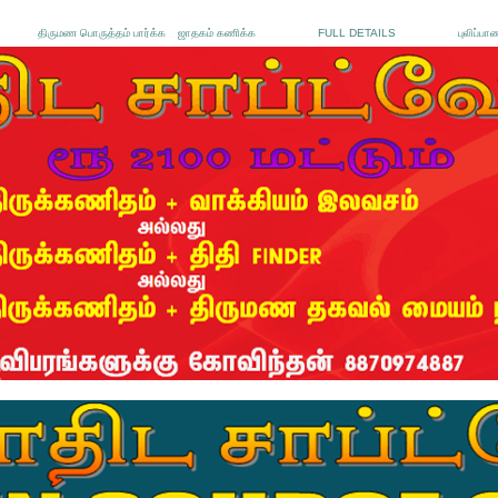
திருமண பொருத்தம் பார்க்க
ஜாதகம் கணிக்க
FULL DETAILS
புலிப்பா