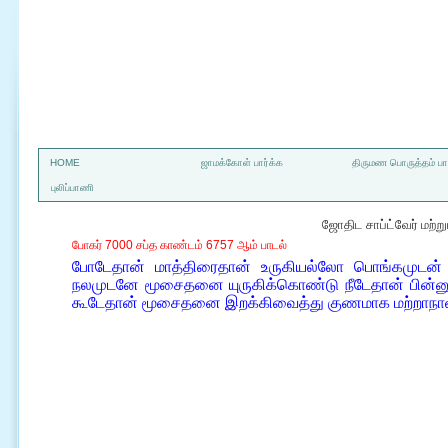
a
HOME
ஜாமக்கோள் பார்க்க
திருமண பொருத்தம் பார
புலிப்பாணி
ஜோதிட சாப்ட்வேர் மற்
போகர் 7000 சப்த காண்டம் 6757 ஆம் பாடல்
போடேதான் மாத்திரைதான் உருகியல்லோ பொங்கமுடன் த
நலமுடனே மூசைதனை யுருகிக்கொண்டு நீடேதான் பின்ன
கூடேதான் மூசைதனை இறக்கிவைத்து குணமாக மற்றாநாள