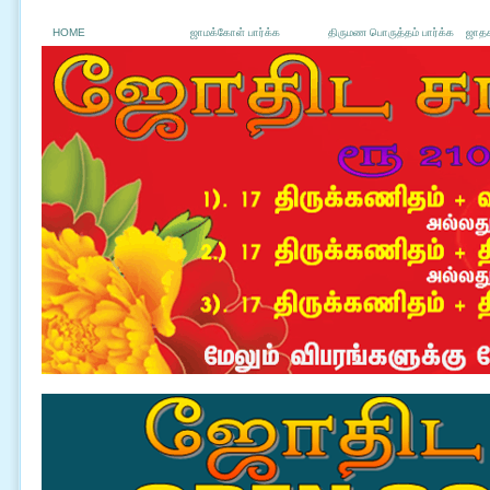
HOME
ஜாமக்கோள் பார்க்க
திருமண பொருத்தம் பார்க்க
ஜாதக