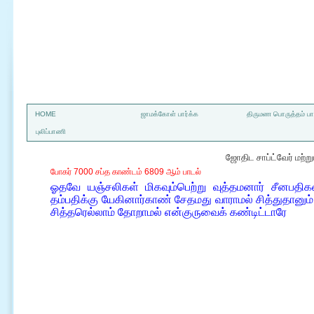
a
HOME
ஜாமக்கோள் பார்க்க
திருமண பொருத்தம் பார
புலிப்பாணி
ஜோதிட சாப்ட்வேர் மற்
போகர் 7000 சப்த காண்டம் 6809 ஆம் பாடல்
ஓதவே யஞ்சலிகள் மிகவும்பெற்று வுத்தமனார் சீனபத
தம்பதிக்கு யேகினார்காண் சேதமது வாராமல் சித்துதானு
சித்தரெல்லாம் தோறாமல் என்குருவைக் கண்டிட்டாரே