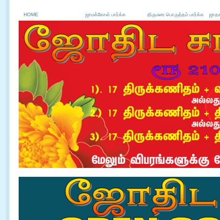
HOME
ஜாமக்கோள் பார்க்க
திருமண பொருத்தம் பார்க்க
ஜாதக