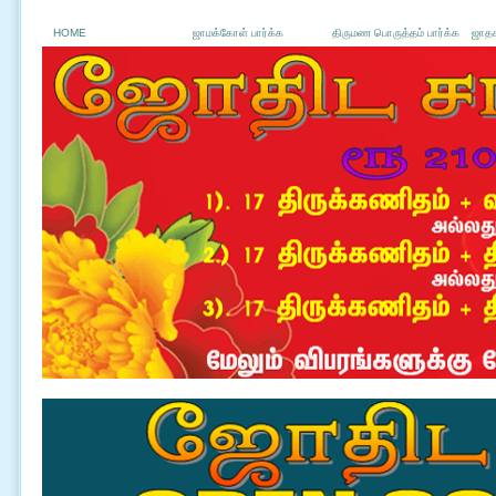
HOME
ஜாமக்கோள் பார்க்க
திருமண பொருத்தம் பார்க்க
ஜாதக