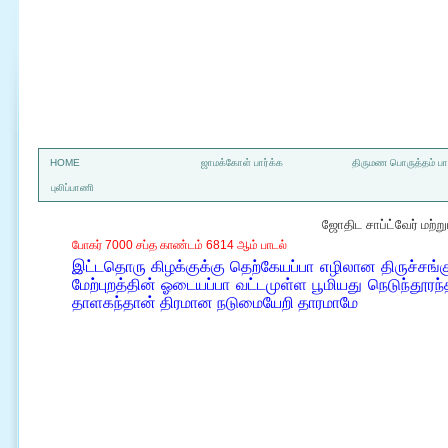
a
HOME
ஜாமக்கோள் பார்க்க
திருமண பொருத்தம் பார
புலிப்பாணி
ஜோதிட சாப்ட்வேர் மற்
போகர் 7000 சப்த காண்டம் 6814 ஆம் பாடல்
இட்டதொரு கிழக்குக்கு தெற்கேயப்பா எழிலான திருச்சங்
மேற்புறத்தின் ஓடையப்பா வட்டமுள்ள பூமியது நெடுந்தூரந
தாளகந்தான் திரமான நடுமையேறி தாரமாமே