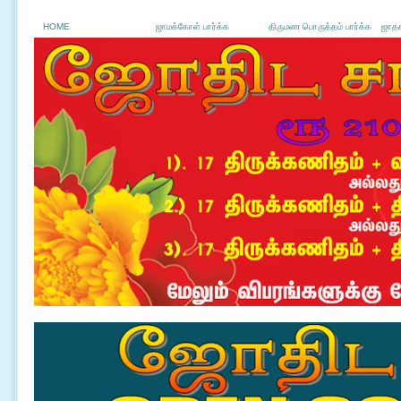
HOME
ஜாமக்கோள் பார்க்க
திருமண பொருத்தம் பார்க்க
ஜாதக