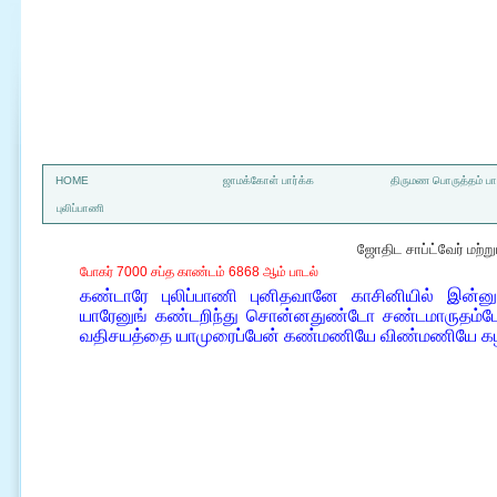
a
HOME
ஜாமக்கோள் பார்க்க
திருமண பொருத்தம் பார
புலிப்பாணி
ஜோதிட சாப்ட்வேர் மற்
போகர் 7000 சப்த காண்டம் 6868 ஆம் பாடல்
கண்டாரே புலிப்பாணி புனிதவானே காசினியில் இன்னும
யாரேனுங் கண்டறிந்து சொன்னதுண்டோ சண்டமாருதம்போல
வதிசயத்தை யாமுரைப்பேன் கண்மணியே விண்மணியே க