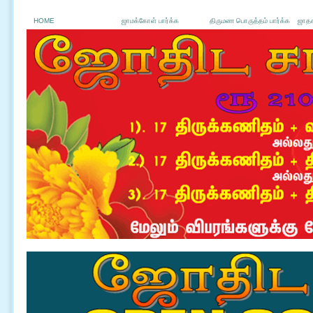
HOME
ஜாமக்கோள் பார்க்க
திருமண பொருத்தம் பார்க்க
ஜாதக