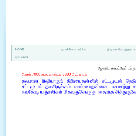
a
HOME
ஜாமக்கோள் பார்க்க
திருமண பொருத்தம் பார
புலிப்பாணி
ஜோதிட சாப்ட்வேர் மற்
போகர் 7000 சப்த காண்டம் 6883 ஆம் பாடல்
தவமான ரிஷியாருங் கிரியைதன்னில் சட்டமுடன் நெட
சட்டமுடன் தவசிருக்கும் வண்மைதன்னை பவமகற்று கால
நவகோடி யஞ்சலிகள் மிகவுஞ்செடீநுது நாதாந்த சித்துரு