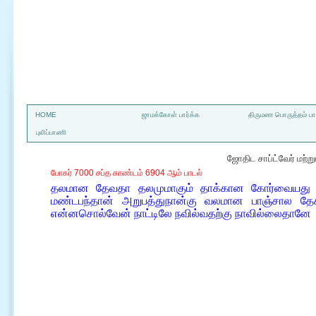
a
HOME
ஜாமக்கோள் பார்க்க
திருமண பொருத்தம் பார
புலிப்பாணி
ஜோதிட சாப்ட்வேர் மற்
போகர் 7000 சப்த காண்டம் 6904 ஆம் பாடல்
தலமான தேவதா தலமுமாகும் தாக்கான கோர்வையது எ
மண்டபந்தான் அறுபத்துநான்கு வலமான பாஞ்சால 
என்னசொல்வேன் நாட்டிலே நவில்வதற்கு நாவில்லைதானே