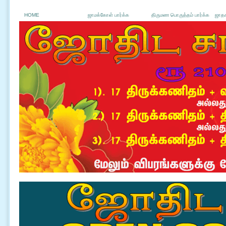
HOME
ஜாமக்கோள் பார்க்க
திருமண பொருத்தம் பார்க்க
ஜாதக