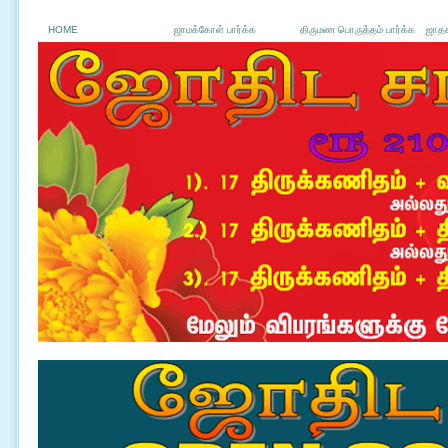
HOME
ஜாமக்கோள் பார்க்க
திருமண பொருத்தம் பார்க்க
ஜாதக