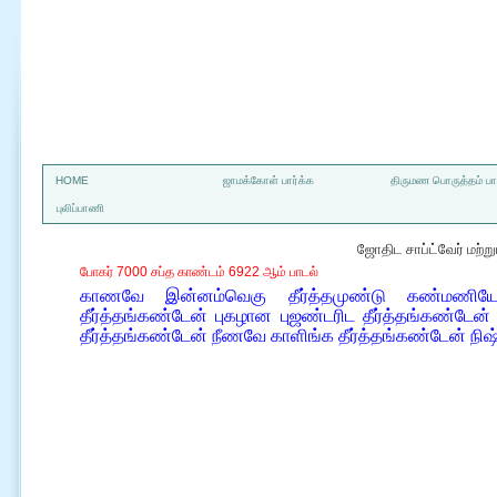
a
HOME
ஜாமக்கோள் பார்க்க
திருமண பொருத்தம் பார
புலிப்பாணி
ஜோதிட சாப்ட்வேர் மற்
போகர் 7000 சப்த காண்டம் 6922 ஆம் பாடல்
காணவே இன்னம்வெகு தீர்த்தமுண்டு கண்மணியே
தீர்த்தங்கண்டேன் புகழான புஜண்டரிட தீர்த்தங்கண்டேன
தீர்த்தங்கண்டேன் நீணவே காளிங்க தீர்த்தங்கண்டேன் ந