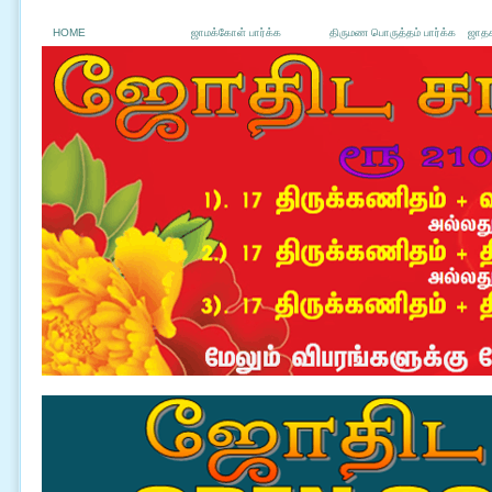
HOME
ஜாமக்கோள் பார்க்க
திருமண பொருத்தம் பார்க்க
ஜாதக