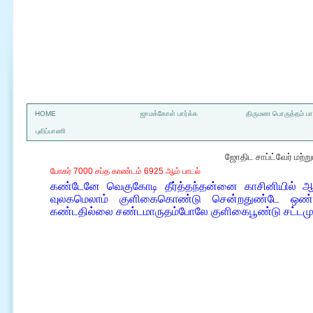
a
HOME
ஜாமக்கோள் பார்க்க
திருமண பொருத்தம் பார
புலிப்பாணி
ஜோதிட சாப்ட்வேர் மற்
போகர் 7000 சப்த காண்டம் 6925 ஆம் பாடல்
கண்டேனே வெகுகோடி தீர்த்தந்தன்னை காசினியில் ஆ
வுலகமெலாம் குளிகைகொண்டு சென்றதுண்டே ஒண்டொ
கண்டதில்லை சண்டமாருதம்போலே குளிகைபூண்டு சட்டம