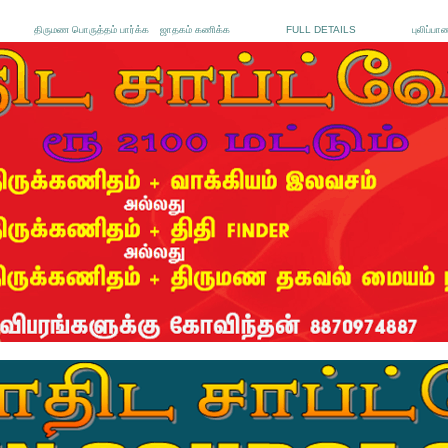
திருமண பொருத்தம் பார்க்க
ஜாதகம் கணிக்க
FULL DETAILS
புலிப்பா