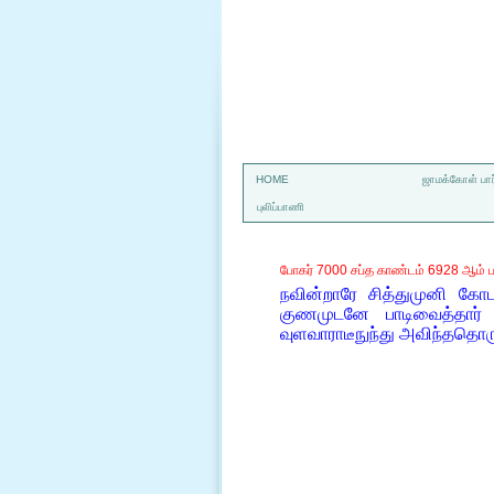
a
HOME
ஜாமக்கோள் பார
புலிப்பாணி
போகர் 7000 சப்த காண்டம் 6928 ஆம் ப
நவின்றாரே சித்துமுனி கோ
குணமுடனே பாடிவைத்தார் 
வுளவாராடீநுந்து அவிந்ததொ