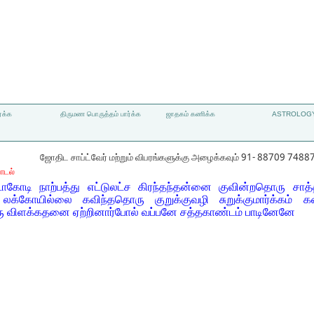
்க்க
திருமண பொருத்தம் பார்க்க
ஜாதகம் கணிக்க
ASTROLOGY
ஜோதிட சாப்ட்வேர் மற்றும் விபரங்களுக்கு அழைக்கவும் 91- 88709 7488
ாடல்
டாகோடி நாற்பத்து எட்டுலட்ச கிரந்தந்தன்னை குவின்றதொரு சா
லக்கோயில்லை கவிந்ததொரு குறுக்குவழி சுறுக்குமார்க்கம் 
ரு விளக்கதனை ஏற்றினார்போல் வப்பனே சத்தகாண்டம் பாடினேனே