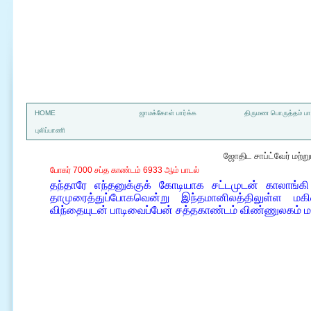
a
HOME
ஜாமக்கோள் பார்க்க
திருமண பொருத்தம் பார
புலிப்பாணி
ஜோதிட சாப்ட்வேர் மற்
போகர் 7000 சப்த காண்டம் 6933 ஆம் பாடல்
தந்தாரே எந்தனுக்குக் கோடியாக சட்டமுடன் காலாங்கி
தாமுரைத்துப்போகவென்று இந்தமானிலத்திலுள்ள மக
விந்தையுடன் பாடிவைப்பேன் சத்தகாண்டம் விண்ணுலகம