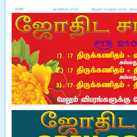
HOME
ஜாமக்கோள் பார்க்க
திருமண பொருத்தம் பார்க்க
ஜாதக