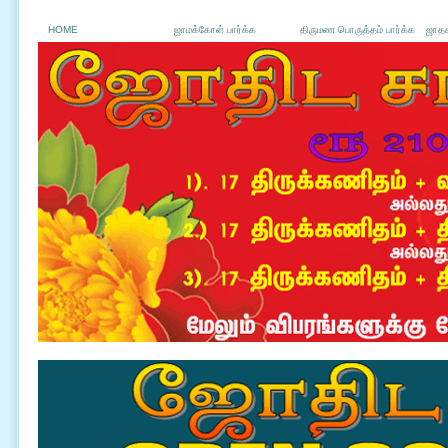
HOME
ஜாமக்கோள் பார்க்க
திருமண பொருத்தம் பார்க்க
ஜாதக