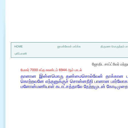
a
HOME
ஜாமக்கோள் பார்க்க
திருமண பொருத்தம் பார
புலிப்பாணி
ஜோதிட சாப்ட்வேர் மற்
போகர் 7000 சப்த காண்டம் 6944 ஆம் பாடல்
தானான இன்னமொரு தண்மைசொல்வேன் தாக்கான புல
கொற்றவனே எந்தனுக்குச் சொன்னநீதி பானான பார்லோ
மனோன்மணியாள் கடாட்சத்தாலே தேற்றமுடன் கோடிமுறை