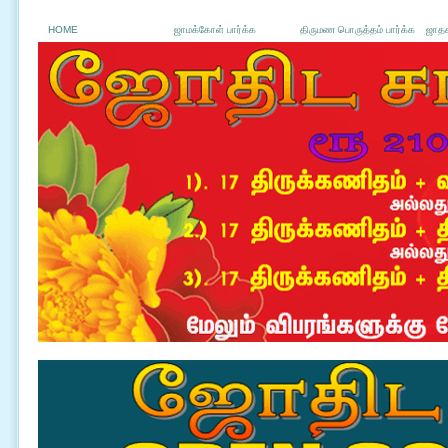
HOME
ஜாமக்கோள் பார்க்க
திருமண பொருத்தம் பார்க்க
ஜாதக