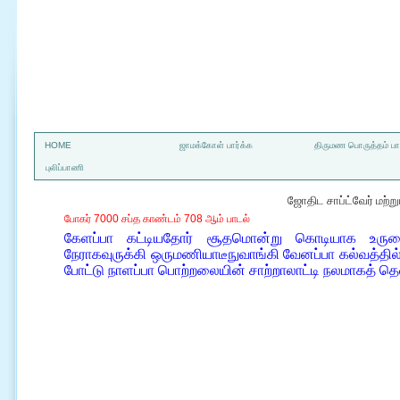
a
HOME
ஜாமக்கோள் பார்க்க
திருமண பொருத்தம் பார
புலிப்பாணி
ஜோதிட சாப்ட்வேர் மற்
போகர் 7000 சப்த காண்டம் 708 ஆம் பாடல்
கேளப்பா கட்டியதோர் சூதமொன்று கொடியாக உருக
நேராகவுருக்கி ஒருமணியாடீநுவாங்கி வேனப்பா கல்வத்தி
போட்டு நாளப்பா பொற்றலையின் சாற்றாலாட்டி நலமாகத் 