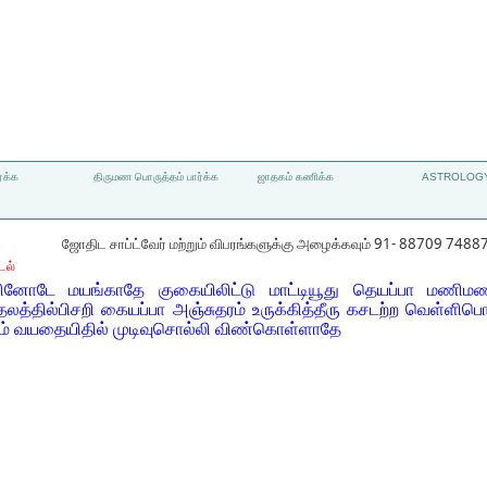
்க்க
திருமண பொருத்தம் பார்க்க
ஜாதகம் கணிக்க
ASTROLOGY
ஜோதிட சாப்ட்வேர் மற்றும் விபரங்களுக்கு அழைக்கவும் 91- 88709 7488
டல்
னோடே மயங்காதே குகையிலிட்டு மாட்டியூது தெயப்பா மணிமணிய
்தில்பிசறி கையப்பா அஞ்சுதரம் உருக்கித்தீரு கசடற்ற வெள்ளிபொ
ும் வயதையிதில் முடிவுசொல்லி விண்கொள்ளாதே