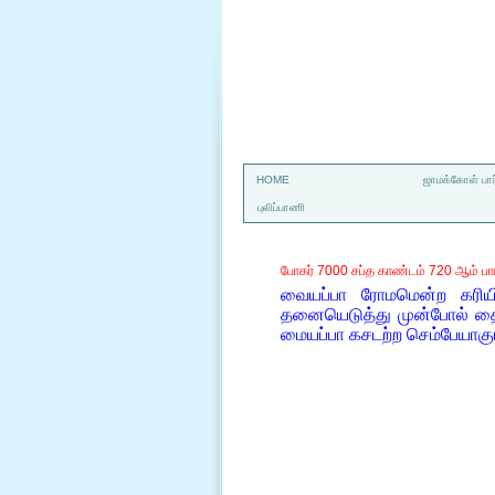
a
HOME
ஜாமக்கோள் பார
புலிப்பாணி
போகர் 7000 சப்த காண்டம் 720 ஆம் பா
வையப்பா ரோமமென்ற கரியி
தனையெடுத்து முன்போல் தைலத
மையப்பா கசடற்ற செம்பேயாக