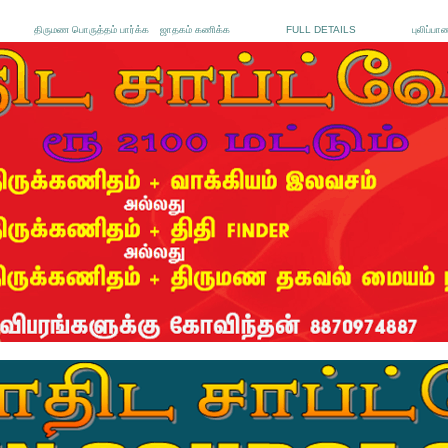
திருமண பொருத்தம் பார்க்க
ஜாதகம் கணிக்க
FULL DETAILS
புலிப்பா