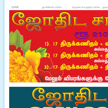
HOME
ஜாமக்கோள் பார்க்க
திருமண பொருத்தம் பார்க்க
ஜாதக