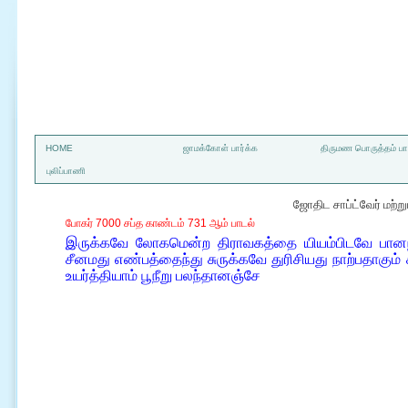
a
HOME
ஜாமக்கோள் பார்க்க
திருமண பொருத்தம் பார
புலிப்பாணி
ஜோதிட சாப்ட்வேர் மற்
போகர் 7000 சப்த காண்டம் 731 ஆம் பாடல்
இருக்கவே லோகமென்ற திராவகத்தை யியம்பிடவே பானந்தா
சீனமது எண்பத்தைந்து சுருக்கவே துரிசியது நாற்பதாகும் 
உயர்த்தியாம் பூநீறு பலந்தானஞ்சே