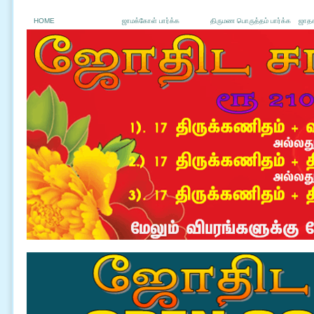
HOME
ஜாமக்கோள் பார்க்க
திருமண பொருத்தம் பார்க்க
ஜாதக