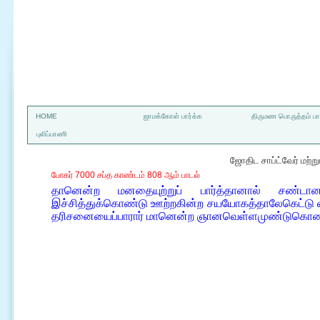
a
HOME
ஜாமக்கோள் பார்க்க
திருமண பொருத்தம் பார
புலிப்பாணி
ஜோதிட சாப்ட்வேர் மற்
போகர் 7000 சப்த காண்டம் 808 ஆம் பாடல்
தானென்ற மனதையுற்றுப் பார்த்தானால் சண்டா
இச்சித்துக்கொண்டு ஊற்றகின்ற சயயோகத்தாலேகெட்டு 
தரிசனையைப்பாரார் மானென்ற ஞானவெள்ளமுண்டுகொண்டு