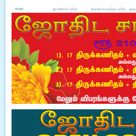
HOME
ஜாமக்கோள் பார்க்க
திருமண பொருத்தம் பார்க்க
ஜாதக