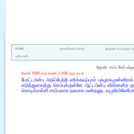
a
HOME
ஜாமக்கோள் பார்க்க
திருமண பொருத்தம் பார
புலிப்பாணி
ஜோதிட சாப்ட்வேர் மற்
போகர் 7000 சப்த காண்டம் 836 ஆம் பாடல்
போட்டபின்பு அடுப்பேற்றி எரிக்கவுப்பாம் புகழாகமுன்னீரா
எடுத்துவைத்து செம்புக்குள்ளே ஆட்டபின்பு வீரனென்ற க
கொடிக்கள்ளி சாம்பலாக நலமாக மனிதனுட வமுரியிலேபோ