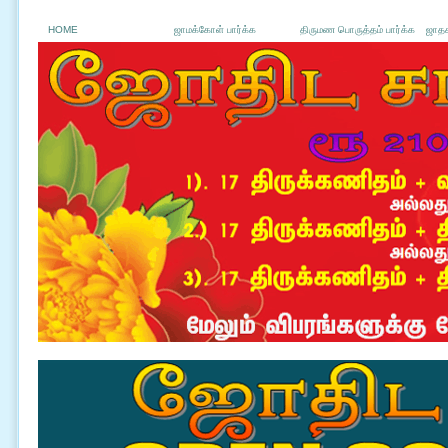
HOME
ஜாமக்கோள் பார்க்க
திருமண பொருத்தம் பார்க்க
ஜாதக