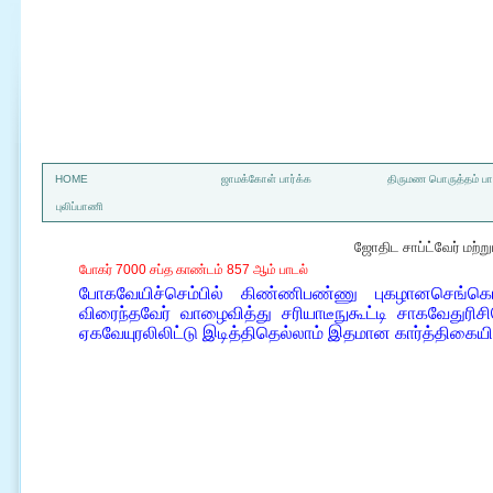
a
HOME
ஜாமக்கோள் பார்க்க
திருமண பொருத்தம் பார
புலிப்பாணி
ஜோதிட சாப்ட்வேர் மற்
போகர் 7000 சப்த காண்டம் 857 ஆம் பாடல்
போகவேயிச்செம்பில் கிண்ணிபண்ணு புகழானசெங்கொட்
விரைந்தவேர் வாழைவித்து சரியாடீநுகூட்டி சாகவேதுரிச
ஏகவேயுரலிலிட்டு இடித்திதெல்லாம் இதமான கார்த்திகையி