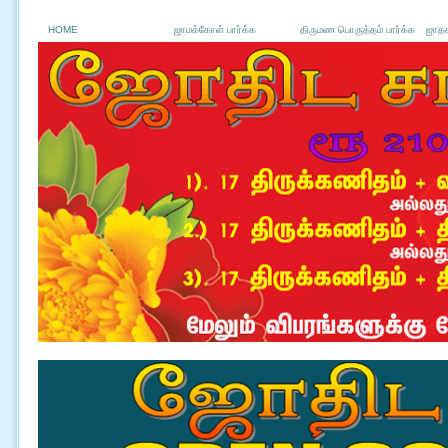
HOME
ஜாமக்கோள் பார்க்க
திருமண பொருத்தம் பார்க்க
ஜாதக