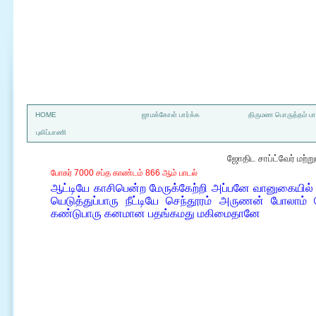
a
HOME
ஜாமக்கோள் பார்க்க
திருமண பொருத்தம் பார
புலிப்பாணி
ஜோதிட சாப்ட்வேர் மற்
போகர் 7000 சப்த காண்டம் 866 ஆம் பாடல்
ஆட்டியே காசிபென்ற மேருக்கேற்றி அப்பனே வானுகையில்
யெடுத்துப்பாரு நீட்டியே செந்தூரம் அருணன் போலாம்
கண்டுபாரு கனமான பதங்கமது மகிமைதானே