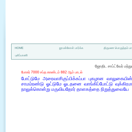
a
HOME
ஜாமக்கோள் பார்க்க
திருமண பொருத்தம் பார
புலிப்பாணி
ஜோதிட சாப்ட்வேர் மற்
போகர் 7000 சப்த காண்டம் 882 ஆம் பாடல்
போட்டுமே அரைவாசிகுப்பிக்கப்பா புகழான வாலுகையின
சாமம்ரண்டு ஓட்டுமே ஓடதனை வாங்கிப்போட்டு வுக்கிரமா
நாலுக்கொன்று மருவியதோர் தாளகத்தை நிறுத்துவையே