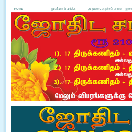
HOME
ஜாமக்கோள் பார்க்க
திருமண பொருத்தம் பார்க்க
ஜாதக